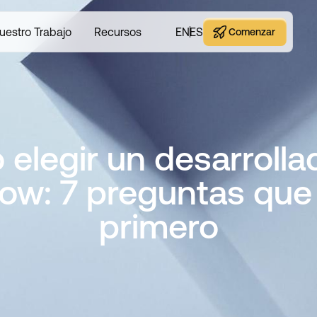
uestro Trabajo
Recursos
EN
ES
Comenzar
Comenzar
elegir un desarrolla
ow: 7 preguntas que
primero