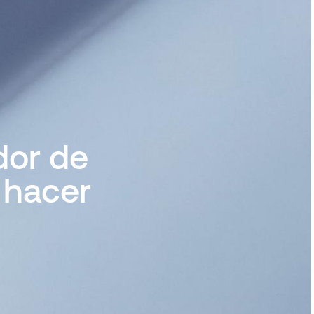
dor de
 hacer