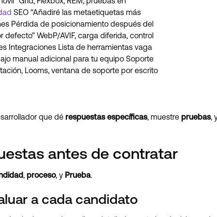
óvil” Grid, Flexbox, REM, pruebas en
idad
SEO “Añadiré las metaetiquetas más
nes Pérdida de posicionamiento después del
 defecto” WebP/AVIF, carga diferida, control
tes Integraciones Lista de herramientas vaga
bajo manual adicional para tu equipo Soporte
ación, Looms, ventana de soporte por escrito
desarrollador que dé
respuestas específicas
, muestre
pruebas
,
uestas antes de contratar
ndidad
,
proceso
, y
Prueba
.
aluar a cada candidato