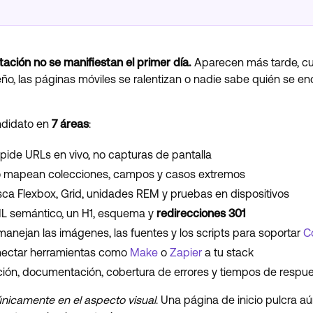
ación no se manifiestan el primer día.
Aparecen más tarde, cua
eño, las páginas móviles se ralentizan o nadie sabe quién se e
andidato en
7 áreas
:
pide URLs en vivo, no capturas de pantalla
mapean colecciones, campos y casos extremos
ca Flexbox, Grid, unidades REM y pruebas en dispositivos
L semántico, un H1, esquema y
redirecciones 301
nejan las imágenes, las fuentes y los scripts para soportar
C
nectar herramientas como
Make
o
Zapier
a tu stack
ión, documentación, cobertura de errores y tiempos de respue
nicamente en el aspecto visual
. Una página de inicio pulcra a