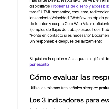
más tarde Diseño responsivo “Se ve bien en m
dispositivos
Problemas de diseño y accesibil
tarde” HTML semántico, esquema, redireccio
lanzamiento Velocidad “Webflow es rápido por
de fuentes y scripts Core Web Vitals deficien
Ejemplos de flujos de trabajo específicos Tra
“Ponte en contacto si es necesario” Document
Sin responsable después del lanzamiento
Si quisiera la opción más segura, elegiría al 
por escrito
.
Cómo evaluar las resp
Utiliza las mismas tres señales siempre:
profu
Los 3 indicadores para ev