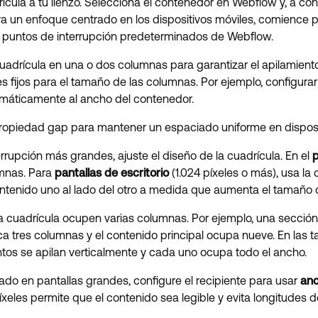
ula a tu lienzo. Selecciona el contenedor en Webflow y, a cont
ara un enfoque centrado en los dispositivos móviles, comience 
 puntos de interrupción predeterminados de Webflow.
adrícula en una o dos columnas para garantizar el apilamiento ver
s fijos para el tamaño de las columnas. Por ejemplo, configura
máticamente al ancho del contenedor.
propiedad gap para mantener un espaciado uniforme en disposi
upción más grandes, ajuste el diseño de la cuadrícula. En el
p
umnas. Para
pantallas de escritorio
(1.024 píxeles o más), usa la
tenido uno al lado del otro a medida que aumenta el tamaño de
 cuadrícula ocupen varias columnas. Por ejemplo, una sección 
rca tres columnas y el contenido principal ocupa nueve. En las t
ntos se apilan verticalmente y cada uno ocupa todo el ancho.
iado en pantallas grandes, configure el recipiente para usar
anc
les permite que el contenido sea legible y evita longitudes d