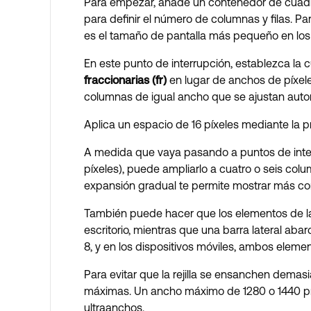
Para empezar, añade un contenedor de cuadríc
para definir el número de columnas y filas. P
es el tamaño de pantalla más pequeño en los
En este punto de interrupción, establezca la cu
fraccionarias (fr)
en lugar de anchos de píxele
columnas de igual ancho que se ajustan auto
Aplica un espacio de 16 píxeles mediante la 
A medida que vaya pasando a puntos de interr
píxeles), puede ampliarlo a cuatro o seis col
expansión gradual te permite mostrar más con
También puede hacer que los elementos de la
escritorio, mientras que una barra lateral aba
8, y en los dispositivos móviles, ambos eleme
Para evitar que la rejilla se ensanchen demas
máximas. Un ancho máximo de 1280 o 1440 píxe
ultraanchos.