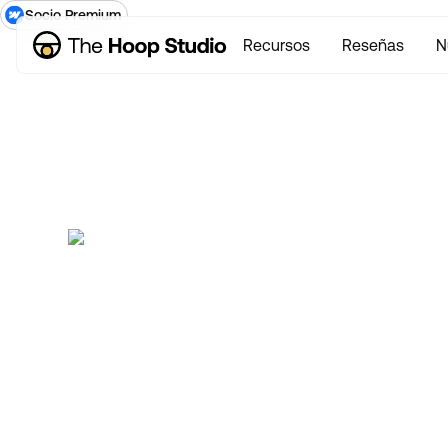
Socio Premium
Recursos
Reseñas
N
Lista d
de
Ahora emprendemos nuevos proyectos
dispo