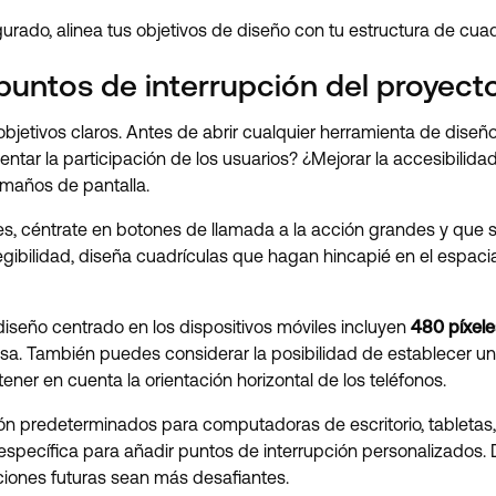
urado, alinea tus objetivos de diseño con tu estructura de cuad
s puntos de interrupción del proyect
jetivos claros. Antes de abrir cualquier herramienta de diseño,
tar la participación de los usuarios? ¿Mejorar la accesibilida
amaños de pantalla.
ones, céntrate en botones de llamada a la acción grandes y que 
a legibilidad, diseña cuadrículas que hagan hincapié en el espaci
diseño centrado en los dispositivos móviles incluyen
480 píxele
 También puedes considerar la posibilidad de establecer un p
ener en cuenta la orientación horizontal de los teléfonos.
n predeterminados para computadoras de escritorio, tabletas, p
specífica para añadir puntos de interrupción personalizados
ciones futuras sean más desafiantes.