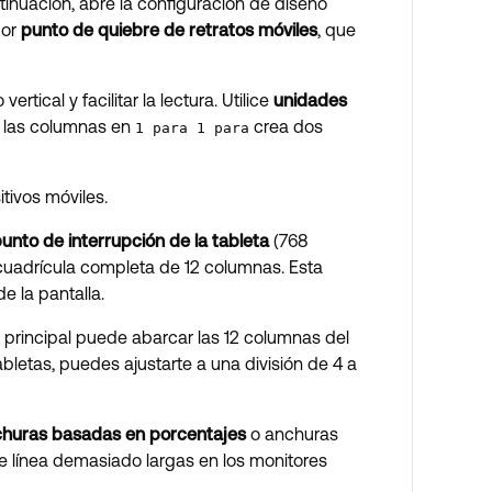
inuación, abre la configuración de diseño
por
punto de quiebre de retratos móviles
, que
tical y facilitar la lectura. Utilice
unidades
r las columnas en
crea dos
1 para 1 para
tivos móviles.
unto de interrupción de la tableta
(768
 cuadrícula completa de 12 columnas. Esta
 la pantalla.
principal puede abarcar las 12 columnas del
abletas, puedes ajustarte a una división de 4 a
huras basadas en porcentajes
o anchuras
e línea demasiado largas en los monitores