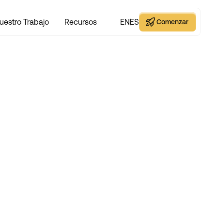
uestro Trabajo
Recursos
EN
ES
Comenzar
Comenzar
e verificación para u
 cuadrícula centrado
sitivos móviles en W