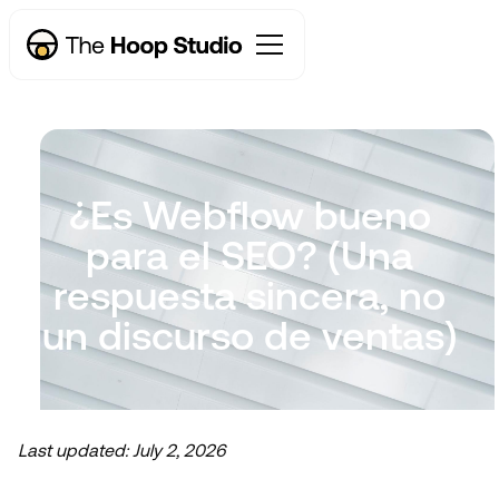
¿Es Webflow bueno
para el SEO? (Una
respuesta sincera, no
un discurso de ventas)
Last updated:
July 2, 2026
Ahora emprendemos nuevos proyectos