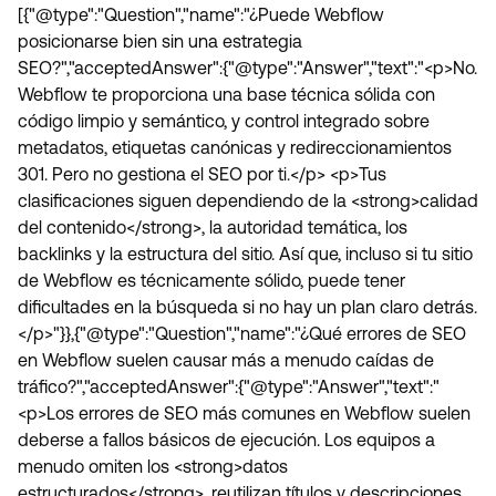
[{"@type":"Question","name":"¿Puede Webflow
posicionarse bien sin una estrategia
SEO?","acceptedAnswer":{"@type":"Answer","text":"<p>No.
Webflow te proporciona una base técnica sólida con
código limpio y semántico, y control integrado sobre
metadatos, etiquetas canónicas y redireccionamientos
301. Pero no gestiona el SEO por ti.</p> <p>Tus
clasificaciones siguen dependiendo de la <strong>calidad
del contenido</strong>, la autoridad temática, los
backlinks y la estructura del sitio. Así que, incluso si tu sitio
de Webflow es técnicamente sólido, puede tener
dificultades en la búsqueda si no hay un plan claro detrás.
</p>"}},{"@type":"Question","name":"¿Qué errores de SEO
en Webflow suelen causar más a menudo caídas de
tráfico?","acceptedAnswer":{"@type":"Answer","text":"
<p>Los errores de SEO más comunes en Webflow suelen
deberse a fallos básicos de ejecución. Los equipos a
menudo omiten los <strong>datos
estructurados</strong>, reutilizan títulos y descripciones