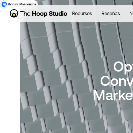
Socio Premium
Recursos
Reseñas
N
Op
Conv
Marke