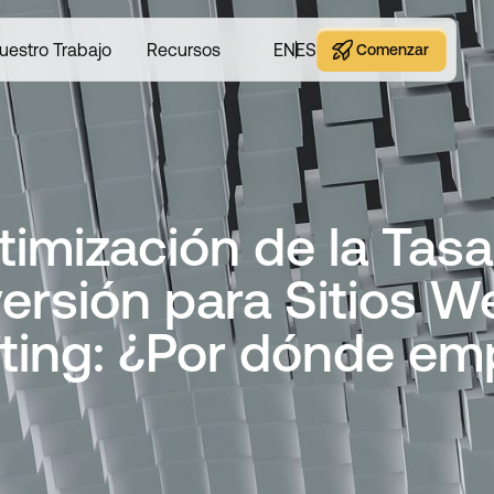
uestro Trabajo
Recursos
EN
ES
Comenzar
Comenzar
timización de la Tasa
ersión para Sitios W
ting: ¿Por dónde em