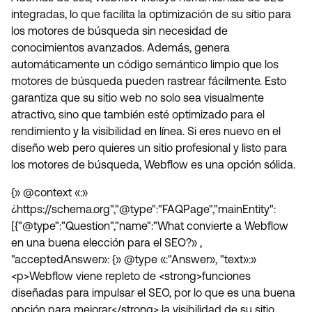
integradas, lo que facilita la optimización de su sitio para
los motores de búsqueda sin necesidad de
conocimientos avanzados. Además, genera
automáticamente un código semántico limpio que los
motores de búsqueda pueden rastrear fácilmente. Esto
garantiza que su sitio web no solo sea visualmente
atractivo, sino que también esté optimizado para el
rendimiento y la visibilidad en línea. Si eres nuevo en el
diseño web pero quieres un sitio profesional y listo para
los motores de búsqueda, Webflow es una opción sólida.
{» @context «:»
¿https://schema.org","@type":"FAQPage","mainEntity":
[{"@type":"Question","name":"What convierte a Webflow
en una buena elección para el SEO?» ,
"acceptedAnswer»: {» @type «:"Answer», "text»:»
<p>Webflow viene repleto de <strong>funciones
diseñadas para impulsar el SEO, por lo que es una buena
opción para mejorar</strong> la visibilidad de su sitio.