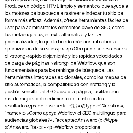
Produce un código HTML limpio y semántico, que ayuda a
los motores de búsqueda a rastrear e indexar tu sitio de
forma más eficaz. Además, ofrece herramientas fáciles de
usar para administrar los elementos clave de SEO, como
las metaetiquetas, el texto alternativo y las URL
personalizadas, lo que le brinda más control sobre la
optimización de su sitio</p>. <p>Otro punto a destacar es
el <strong>rápido alojamiento y las rápidas velocidades
de carga de páginas</strong> de Webflow, que son
fundamentales para los rankings de búsqueda. Las
herramientas integradas adicionales, como los mapas de
sitio automáticos, la compatibilidad con hreflang y la
gestión sencilla del SEO desde la página, facilitan aún
más la mejora del rendimiento de tu sitio en los
resultados</p> de búsqueda. «}}, {» @type «:"Question»,
"name» :» ¿Cómo apoya Webflow el SEO multilingüe para
audiencias globales?» , "acceptedAnswer»: {» @type
«:"Answer», "text»:» <p>Webflow proporciona